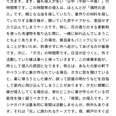
てきます。まず、最も侵入が多い「日中（午前〜午後）」の
時間帯です。この時間帯の侵入は、ほとんどが「偶然の迷
入」です。餌となる虫を探していたり、巣作りの材料を探し
ていたりする働き蜂が、開いていた窓やドアから、意図せず
入り込んでしまうケースです。特に、花の香りのする柔軟剤
を使った洗濯物を取り込む際に、一緒に紛れ込んでしまうこ
ともよくあります。この場合、蜂自身もパニックになってい
ることが多いため、刺激せずに外へ逃がしてあげるのが最善
です。次に、「夕方」の時間帯です。日没が近づくと、外で
活動していた蜂は巣へと帰っていきます。この帰巣本能が、
時として侵入の原因となります。例えば、あなたの家の軒下
やベランダに巣が作られている場合、夕方に窓を開けている
と、巣に帰ろうとした蜂が、誤って部屋の明かりなどを目指
して室内に飛び込んでしまうことがあります。夕方に頻繁に
蜂が侵入してくる場合は、家のどこかに巣が作られている可
能性を強く疑うべきです。そして、「夜間」の侵入です。ア
シナガバチは基本的に夜間は活動しませんが、例外もありま
す。それは「光」に誘われるケースです。夜、網戸のすぐ近