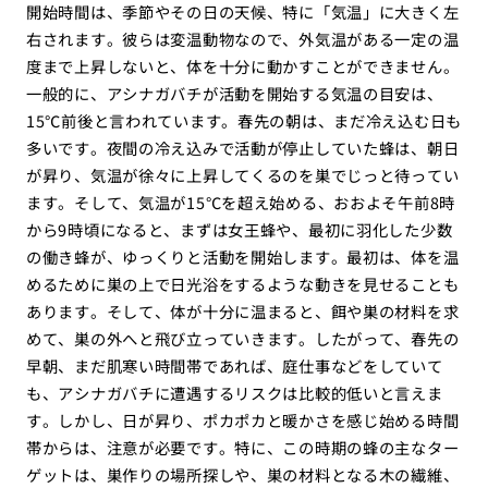
開始時間は、季節やその日の天候、特に「気温」に大きく左
右されます。彼らは変温動物なので、外気温がある一定の温
度まで上昇しないと、体を十分に動かすことができません。
一般的に、アシナガバチが活動を開始する気温の目安は、
15℃前後と言われています。春先の朝は、まだ冷え込む日も
多いです。夜間の冷え込みで活動が停止していた蜂は、朝日
が昇り、気温が徐々に上昇してくるのを巣でじっと待ってい
ます。そして、気温が15℃を超え始める、おおよそ午前8時
から9時頃になると、まずは女王蜂や、最初に羽化した少数
の働き蜂が、ゆっくりと活動を開始します。最初は、体を温
めるために巣の上で日光浴をするような動きを見せることも
あります。そして、体が十分に温まると、餌や巣の材料を求
めて、巣の外へと飛び立っていきます。したがって、春先の
早朝、まだ肌寒い時間帯であれば、庭仕事などをしていて
も、アシナガバチに遭遇するリスクは比較的低いと言えま
す。しかし、日が昇り、ポカポカと暖かさを感じ始める時間
帯からは、注意が必要です。特に、この時期の蜂の主なター
ゲットは、巣作りの場所探しや、巣の材料となる木の繊維、