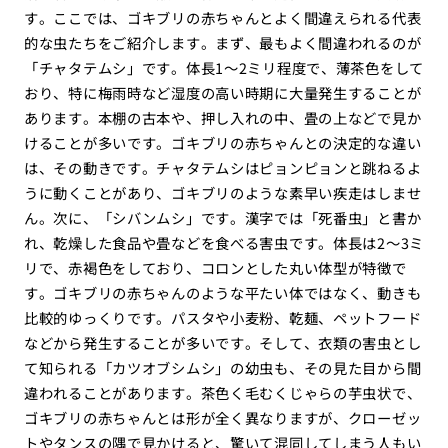
す。ここでは、ゴキブリの赤ちゃんとよく間違えられる代表
的な虫たちをご紹介します。まず、最もよく間違われるのが
「チャタテムシ」です。体長1〜2ミリ程度で、薄茶色をして
おり、特に梅雨時など湿度の高い時期に大量発生することが
あります。本棚の古本や、押し入れの中、畳の上などで見か
けることが多いです。ゴキブリの赤ちゃんとの決定的な違い
は、その動きです。チャタテムシはピョンピョンと跳ねるよ
うに動くことがあり、ゴキブリのような素早い疾走はしませ
ん。次に、「シバンムシ」です。漢字では「死番虫」と書か
れ、乾燥した食品や畳などを食べる害虫です。体長は2〜3ミ
リで、赤褐色をしており、コロンとした丸い体型が特徴で
す。ゴキブリの赤ちゃんのような平たい体ではなく、動きも
比較的ゆっくりです。パスタや小麦粉、乾麺、ペットフード
などから発生することが多いです。そして、衣類の害虫とし
て知られる「カツオブシムシ」の幼虫も、その見た目から間
違われることがあります。茶色く毛むくじゃらの芋虫状で、
ゴキブリの赤ちゃんとは形が全く異なりますが、クローゼッ
トやタンスの隅で見かけると、驚いて混同してしまう人もい