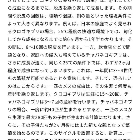
ら成虫になるまでに、脱皮を繰り返して成長します。その期
間や脱皮の回数は、種類や温度、餌の量といった環境条件に
よって大きく異なります。例えば、日本の家庭でよく見られ
るクロゴキブリの場合、25℃程度の快適な環境下では、孵化
してから成虫になるまでに約6ヶ月から1年半かかります。そ
の間に、8〜10回の脱皮を行います。一方、飲食店などで問
題となり、家庭への侵入も増えているチャバネゴキブリは、
さらに成長が速く、同じく25℃の条件下では、わずか2ヶ月
程度で成虫になってしまいます。これは、一年間に3〜4世代
もの繁殖が可能であることを意味します。そして、恐ろしい
のはここからです。一匹のメスの成虫は、その生涯で何度も
産卵を繰り返します。クロゴキブリは生涯に15〜20回、チ
ャバネゴキブリは3〜7回の産卵を行います。チャバネゴキブ
リの場合、一度に約40匹が生まれるとすると、一匹のメスか
ら生涯で最大280匹もの子供が生まれる計算になります。さ
らに、その子供たちが2ヶ月後にはまた新たな親となって繁
殖を始めるのです。このサイクルを放置すると、計算上、一