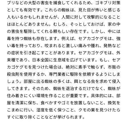
ブリなどの大型の害虫を捕食してくれるため、ゴキブリ対策
としても有効です。これらの蜘蛛は、見た目が怖いと感じる
人もいるかもしれませんが、人間に対して攻撃的になること
はほとんどありません。むしろ、そっとしておけば、家の中
の害虫を駆除してくれる頼もしい存在です。しかし、中には
毒を持つ蜘蛛も存在します。例えば、セアカゴケグモは、強
い毒を持っており、咬まれると激しい痛みや腫れ、発熱など
の症状を引き起こすことがあります。セアカゴケグモは、外
来種であり、日本全国に生息域を広げています。もし、セア
カゴケグモを見つけた場合は、絶対に素手で触らず、市販の
殺虫剤を使用するか、専門業者に駆除を依頼するようにしま
しょう。部屋に出る蜘蛛の多くは、餌となる虫を求めて侵入
してきます。そのため、蜘蛛を退治するだけでなく、蜘蛛が
住み着きにくい環境を作ることが重要です。具体的には、部
屋を清潔に保ち、食べかすやゴミを放置しないこと、換気を
こまめに行い、湿度を低く保つこと、クモの巣を見つけたら
すぐに取り除くことなどが挙げられます。