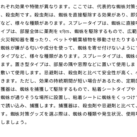
それぞれ効果や特徴が異なります。ここでは、代表的な蜘蛛対策
ず、殺虫剤です。殺虫剤は、蜘蛛を直接駆除する効果があり、即
プなど、様々な種類があります。スプレータイプは、蜘蛛に直接
プは、部屋全体に薬剤を ছড়িয়ে、蜘蛛を駆除するもので、広
に火災報知器を覆ったり、ペットや観葉植物を移動させたりする
、蜘蛛が嫌がる匂いや成分を使って、蜘蛛を寄せ付けないように
トタイプなど、様々な種類があります。スプレータイプは、蜘蛛
します。置き型タイプは、部屋の隅や窓際などに置いて使用しま
に敷いて使用します。忌避剤は、殺虫剤と比べて安全性が高く、
できます。ただし、効果の持続期間が短い場合があるため、定期
捕獲器は、蜘蛛を捕獲して駆除するもので、粘着シートタイプや
、蜘蛛が通りそうな場所に設置し、粘着シートに蜘蛛をくっつけ
光で誘い込み、捕獲します。捕獲器は、殺虫剤や忌避剤と比べて
ます。蜘蛛対策グッズを選ぶ際は、蜘蛛の種類や発生状況、使用
にしましょう。