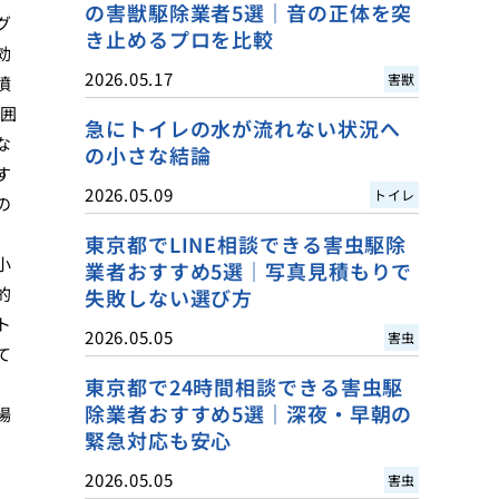
の害獣駆除業者5選｜音の正体を突
グ
き止めるプロを比較
効
2026.05.17
害獣
噴
範囲
急にトイレの水が流れない状況へ
な
の小さな結論
す
2026.05.09
トイレ
の
東京都でLINE相談できる害虫駆除
小
業者おすすめ5選｜写真見積もりで
的
失敗しない選び方
ト
2026.05.05
害虫
て
、
東京都で24時間相談できる害虫駆
除業者おすすめ5選｜深夜・早朝の
場
緊急対応も安心
2026.05.05
害虫