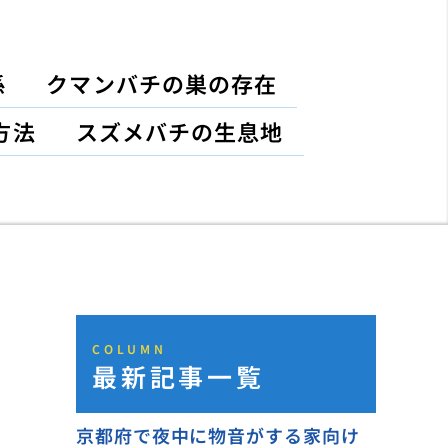
係
クマンバチの巣の存在
方法
スズメバチの生息地
COLUMN
最新記事一覧
京都府で夜中に物音がする家向け