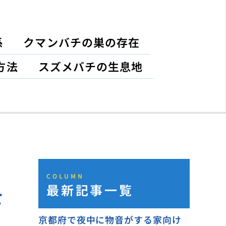
係
クマンバチの巣の存在
方法
スズメバチの生息地
COLUMN
最新記事一覧
を
京都府で夜中に物音がする家向け