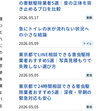
の害獣駆除業者5選｜音の正体を突
き止めるプロを比較
2026.05.17
害獣
環
つ
急にトイレの水が流れない状況へ
エ
の小さな結論
れ
2026.05.09
トイレ
に
の
東京都でLINE相談できる害虫駆除
掃
業者おすすめ5選｜写真見積もりで
窓
失敗しない選び方
使
2026.05.05
害虫
あ
東京都で24時間相談できる害虫駆
葉
除業者おすすめ5選｜深夜・早朝の
よ
緊急対応も安心
バ
る
2026.05.05
害虫