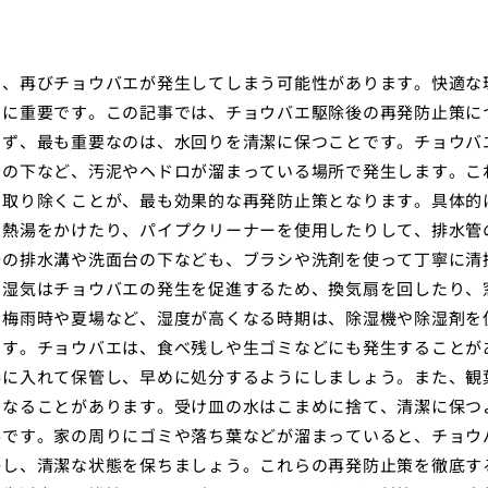
と、再びチョウバエが発生してしまう可能性があります。快適な
常に重要です。この記事では、チョウバエ駆除後の再発防止策に
まず、最も重要なのは、水回りを清潔に保つことです。チョウバ
台の下など、汚泥やヘドロが溜まっている場所で発生します。こ
を取り除くことが、最も効果的な再発防止策となります。具体的
は熱湯をかけたり、パイプクリーナーを使用したりして、排水管
場の排水溝や洗面台の下なども、ブラシや洗剤を使って丁寧に清
。湿気はチョウバエの発生を促進するため、換気扇を回したり、
、梅雨時や夏場など、湿度が高くなる時期は、除湿機や除湿剤を
です。チョウバエは、食べ残しや生ゴミなどにも発生することが
器に入れて保管し、早めに処分するようにしましょう。また、観
となることがあります。受け皿の水はこまめに捨て、清潔に保つ
要です。家の周りにゴミや落ち葉などが溜まっていると、チョウ
掃し、清潔な状態を保ちましょう。これらの再発防止策を徹底す