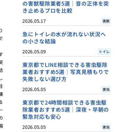
の害獣駆除業者5選｜音の正体を突
き止めるプロを比較
2026.05.17
害獣
り
急にトイレの水が流れない状況へ
で
の小さな結論
2026.05.09
トイレ
す
戻
東京都でLINE相談できる害虫駆除
活
業者おすすめ5選｜写真見積もりで
し
失敗しない選び方
注
2026.05.05
害虫
懐
東京都で24時間相談できる害虫駆
る
除業者おすすめ5選｜深夜・早朝の
ー
緊急対応も安心
の
備
2026.05.05
害虫