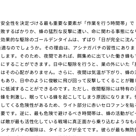
と安全性を決定づける最も重要な要素が「作業を行う時間帯」で
失敗するばかりか、蜂の猛烈な反撃に遭い、命に関わる事態にな
で効果的な駆除のゴールデンタイムは、ずばり「日が完全に沈ん
最適なのでしょうか。その理由は、アシナガバチの習性にありま
息します。そのため、夜間であれば、餌集めに出ていた働き蜂も
尽にすることができます。日中に駆除を行うと、巣の外にいた「
間はその心配がありません。さらに、夜間は気温が下がり、蜂の
ともあり、日中のように俊敏に飛び回って反撃してくることが難
幅に低減することができるのです。ただし、夜間駆除には特有の
は蜂を刺激し、眠っている蜂を起こしてしまう原因になります。
出してくる危険性があるため、ライト部分に赤いセロファンを貼
必要です。逆に、最も危険で避けるべき時間帯は、蜂の活動がピ
わば敵が最も活性化している戦場に真正面から乗り込むようなも
アシナガバチの駆除は、タイミングが全てです。彼らが最も無防