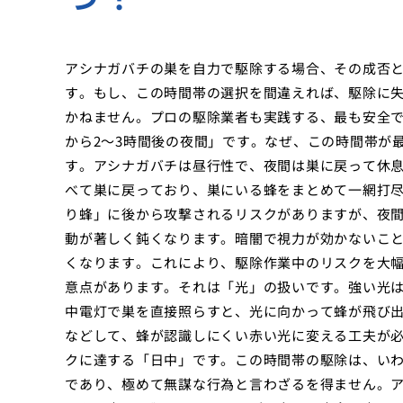
アシナガバチの巣を自力で駆除する場合、その成否
す。もし、この時間帯の選択を間違えれば、駆除に
かねません。プロの駆除業者も実践する、最も安全
から2〜3時間後の夜間」です。なぜ、この時間帯が
す。アシナガバチは昼行性で、夜間は巣に戻って休
べて巣に戻っており、巣にいる蜂をまとめて一網打
り蜂」に後から攻撃されるリスクがありますが、夜
動が著しく鈍くなります。暗闇で視力が効かないこ
くなります。これにより、駆除作業中のリスクを大
意点があります。それは「光」の扱いです。強い光
中電灯で巣を直接照らすと、光に向かって蜂が飛び
などして、蜂が認識しにくい赤い光に変える工夫が
クに達する「日中」です。この時間帯の駆除は、い
であり、極めて無謀な行為と言わざるを得ません。