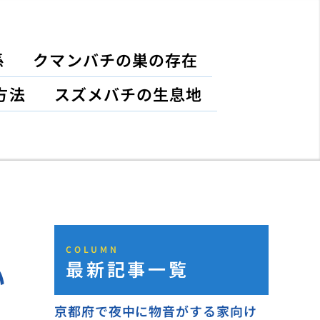
係
クマンバチの巣の存在
方法
スズメバチの生息地
COLUMN
最新記事一覧
い
京都府で夜中に物音がする家向け