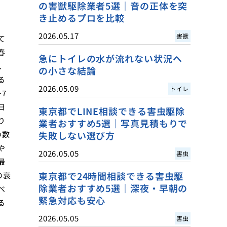
の害獣駆除業者5選｜音の正体を突
き止めるプロを比較
2026.05.17
害獣
て
春
急にトイレの水が流れない状況へ
、
の小さな結論
る
2026.05.09
トイレ
7
日
東京都でLINE相談できる害虫駆除
り
業者おすすめ5選｜写真見積もりで
の数
失敗しない選び方
や
2026.05.05
害虫
最
東京都で24時間相談できる害虫駆
の衰
除業者おすすめ5選｜深夜・早朝の
べ
緊急対応も安心
る
2026.05.05
害虫