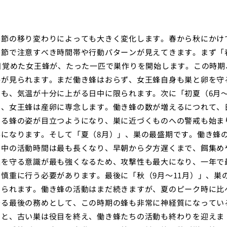
季節の移り変わりによっても大きく変化します。春から秋にかけ
季節で注意すべき時間帯や行動パターンが見えてきます。まず「
目覚めた女王蜂が、たった一匹で巣作りを開始します。この時期
姿が見られます。まだ働き蜂はおらず、女王蜂自身も巣と卵を守
も、気温が十分に上がる日中に限られます。次に「初夏（6月〜
め、女王蜂は産卵に専念します。働き蜂の数が増えるにつれて、
する蜂の姿が目立つようになり、巣に近づくものへの警戒も始ま
になります。そして「夏（8月）」、巣の最盛期です。働き蜂
日中の活動時間は最も長くなり、早朝から夕方遅くまで、餌集め
巣を守る意識が最も強くなるため、攻撃性も最大になり、一年で
慎重に行う必要があります。最後に「秋（9月〜11月）」、巣
てられます。働き蜂の活動はまだ続きますが、夏のピーク時に比
守る最後の務めとして、この時期の蜂も非常に神経質になってい
つと、古い巣は役目を終え、働き蜂たちの活動も終わりを迎えま