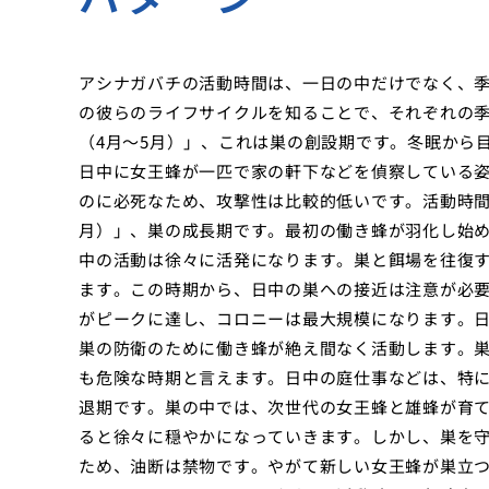
アシナガバチの活動時間は、一日の中だけでなく、
の彼らのライフサイクルを知ることで、それぞれの
（4月〜5月）」、これは巣の創設期です。冬眠から
日中に女王蜂が一匹で家の軒下などを偵察している
のに必死なため、攻撃性は比較的低いです。活動時間
月）」、巣の成長期です。最初の働き蜂が羽化し始
中の活動は徐々に活発になります。巣と餌場を往復
ます。この時期から、日中の巣への接近は注意が必要
がピークに達し、コロニーは最大規模になります。
巣の防衛のために働き蜂が絶え間なく活動します。
も危険な時期と言えます。日中の庭仕事などは、特に
退期です。巣の中では、次世代の女王蜂と雄蜂が育
ると徐々に穏やかになっていきます。しかし、巣を
ため、油断は禁物です。やがて新しい女王蜂が巣立