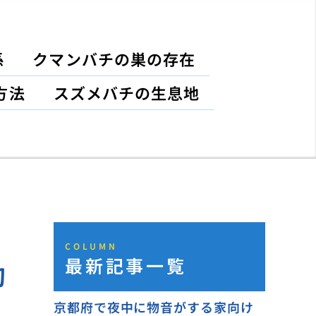
係
クマンバチの巣の存在
方法
スズメバチの生息地
COLUMN
最新記事一覧
動
京都府で夜中に物音がする家向け