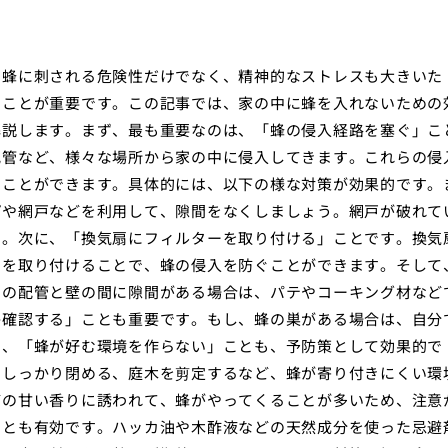
。蜂に刺される危険性だけでなく、精神的なストレスも大きいた
ることが重要です。この記事では、家の中に蜂を入れないための
解説します。まず、最も重要なのは、「蜂の侵入経路を塞ぐ」こ
配管など、様々な場所から家の中に侵入してきます。これらの侵
ぐことができます。具体的には、以下の様な対策が効果的です。
プや網戸などを利用して、隙間をなくしましょう。網戸が破れて
う。次に、「換気扇にフィルターを取り付ける」ことです。換気
ーを取り付けることで、蜂の侵入を防ぐことができます。そして
ンの配管と壁の間に隙間がある場合は、パテやコーキング材など
か確認する」ことも重要です。もし、蜂の巣がある場合は、自分
た、「蜂が好む環境を作らない」ことも、予防策として効果的で
をしっかり閉める、庭木を剪定するなど、蜂が寄り付きにくい環
どの甘い香りに誘われて、蜂がやってくることが多いため、注意
ことも有効です。ハッカ油や木酢液などの天然成分を使った忌避