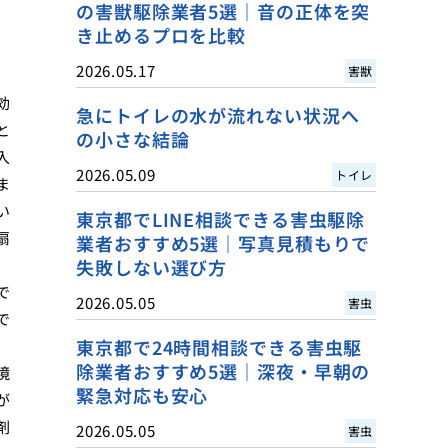
の害獣駆除業者5選｜音の正体を突
き止めるプロを比較
2026.05.17
害獣
効
急にトイレの水が流れない状況へ
と
の小さな結論
入
2026.05.09
トイレ
ま
い
東京都でLINE相談できる害虫駆除
扇
業者おすすめ5選｜写真見積もりで
、
失敗しない選び方
で
2026.05.05
害虫
で
東京都で24時間相談できる害虫駆
除業者おすすめ5選｜深夜・早朝の
境
緊急対応も安心
が
剤
2026.05.05
害虫