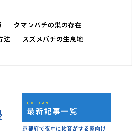
係
クマンバチの巣の存在
方法
スズメバチの生息地
COLUMN
最新記事一覧
侵
京都府で夜中に物音がする家向け