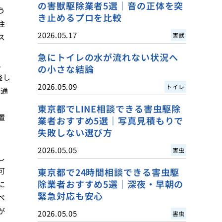
の害獣駆除業者5選｜音の正体を突
う
き止めるプロを比較
注
2026.05.17
害獣
ス
急にトイレの水が流れない状況へ
入
の小さな結論
整し
2026.05.09
トイレ
の通
東京都でLINE相談できる害虫駆除
置
業者おすすめ5選｜写真見積もりで
、
失敗しない選び方
2026.05.05
害虫
し
可
東京都で24時間相談できる害虫駆
除業者おすすめ5選｜深夜・早朝の
に
緊急対応も安心
ペ
が
2026.05.05
害虫