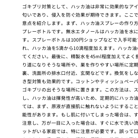
ゴキブリ対策として、ハッカ油は非常に効果的なア
匂いであり、侵入を防ぐ効果が期待できます。ここ
意点を紹介します。まず、ハッカ油スプレーの作り
プレーボトルです。無水エタノールはハッカ油を水
す。スプレーボトルは100円ショップなどで入手可能
れ、ハッカ油を5滴から10滴程度加えます。ハッカ
てください。最後に、精製水を45ml程度加えてよ
り道になりそうな場所や、巣を作りやすい場所に定
裏、洗面所の排水口付近、玄関などです。換気をし
き型対策も効果的です。コットンやティッシュペー
ゴキブリの出そうな場所に置きます。この方法は、
し、ハッカ油は揮発性が高いため、定期的にハッカ
ては、まず、原液が直接肌に触れないようにするこ
能性があります。もし肌に付いてしまった場合は、
注意し、万が一目に入った場合は、すぐに水で洗い
ットがいる家庭では、特に注意が必要です。誤って