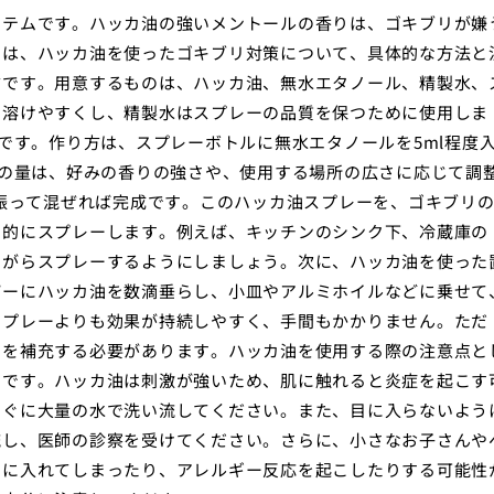
イテムです。ハッカ油の強いメントールの香りは、ゴキブリが嫌
では、ハッカ油を使ったゴキブリ対策について、具体的な方法と
方です。用意するものは、ハッカ油、無水エタノール、精製水、
に溶けやすくし、精製水はスプレーの品質を保つために使用しま
です。作り方は、スプレーボトルに無水エタノールを5ml程度
油の量は、好みの香りの強さや、使用する場所の広さに応じて調
く振って混ぜれば完成です。このハッカ油スプレーを、ゴキブリ
期的にスプレーします。例えば、キッチンのシンク下、冷蔵庫の
ながらスプレーするようにしましょう。次に、ハッカ油を使った
パーにハッカ油を数滴垂らし、小皿やアルミホイルなどに乗せて
スプレーよりも効果が持続しやすく、手間もかかりません。ただ
油を補充する必要があります。ハッカ油を使用する際の注意点と
とです。ハッカ油は刺激が強いため、肌に触れると炎症を起こす
すぐに大量の水で洗い流してください。また、目に入らないよう
流し、医師の診察を受けてください。さらに、小さなお子さんや
口に入れてしまったり、アレルギー反応を起こしたりする可能性