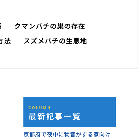
係
クマンバチの巣の存在
方法
スズメバチの生息地
COLUMN
最新記事一覧
京都府で夜中に物音がする家向け