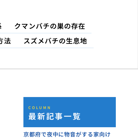
係
クマンバチの巣の存在
方法
スズメバチの生息地
COLUMN
最新記事一覧
京都府で夜中に物音がする家向け