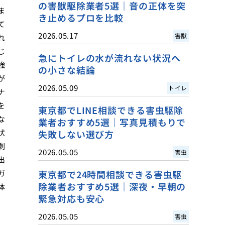
の害獣駆除業者5選｜音の正体を突
ま
き止めるプロを比較
て
2026.05.17
害獣
れ
じ
急にトイレの水が流れない状況へ
強
の小さな結論
が
2026.05.09
トイレ
ナ
を
東京都でLINE相談できる害虫駆除
な
業者おすすめ5選｜写真見積もりで
状
失敗しない選び方
剰
2026.05.05
害虫
出
ガ
東京都で24時間相談できる害虫駆
除業者おすすめ5選｜深夜・早朝の
体
緊急対応も安心
2026.05.05
害虫