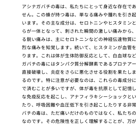
アシナガバチの毒は、私たちにとって身近な存在で
せん。この蜂が持つ毒は、単なる痛みや腫れを引き
います。その主な成分は、セロトニンやヒスタミン
らが一体となって、刺された瞬間の激しい痛みから
る鋭い痛みは、主にセロトニンなどの神経伝達物質
烈な痛みを知覚します。続いて、ヒスタミンが血管
ります。これは体が生体防御反応として、白血球な
ガバチの毒にはタンパク質分解酵素であるプロテア
直接破壊し、炎症をさらに悪化させる役割を果たし
るのです。特に注意が必要なのは、これらの毒成分
で済むことが多いですが、体が毒を抗原として記憶
な免疫反応を起こし、アナフィラキシーショックと
たり、呼吸困難や血圧低下を引き起こしたりする非
バチの毒は、ただ痛いだけのものではなく、私たち
なのです。その危険性を正しく理解することが、万