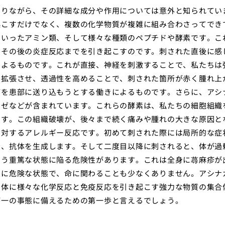
ありながら、その詳細な成分や作用については意外と知られてい
起こすだけでなく、複数の化学物質が複雑に組み合わさってでき
といったアミン類、そして様々な種類のペプチドや酵素です。こ
、その後の炎症反応までを引き起こすのです。刺された直後に感
によるものです。これが直接、神経を刺激することで、私たちは
を拡張させ、透過性を高めることで、刺された箇所が赤く腫れ上
どを患部に送り込もうとする働きによるものです。さらに、アシ
ーゼなどが含まれています。これらの酵素は、私たちの細胞組織
ます。この組織破壊が、後々まで続く痛みや腫れの大きな原因と
に対するアレルギー反応です。初めて刺された際には局所的な症
し、抗体を生成します。そして二度目以降に刺されると、体が過
いう重篤な状態に陥る危険性があります。これは全身に蕁麻疹が
常に危険な状態で、命に関わることも少なくありません。アシナ
の体に様々な化学反応と免疫反応を引き起こす強力な物質の集合
が一の事態に備えるための第一歩と言えるでしょう。