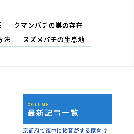
係
クマンバチの巣の存在
方法
スズメバチの生息地
COLUMN
最新記事一覧
京都府で夜中に物音がする家向け