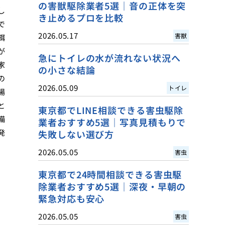
の害獣駆除業者5選｜音の正体を突
し
き止めるプロを比較
で
2026.05.17
害獣
餌
が
急にトイレの水が流れない状況へ
家
の小さな結論
の
2026.05.09
トイレ
場
と
東京都でLINE相談できる害虫駆除
備
業者おすすめ5選｜写真見積もりで
発
失敗しない選び方
2026.05.05
害虫
東京都で24時間相談できる害虫駆
除業者おすすめ5選｜深夜・早朝の
緊急対応も安心
2026.05.05
害虫